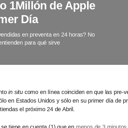
o 1Millón de Apple
mer Día
 vendidas en preventa en 24 horas? No
entienden para qué sirve
anto
in situ
como en línea coinciden en que las pre-v
lo en Estados Unidos y sólo en su primer día de pre
tiendas el próximo 24 de Abril.
i se tiene en cuenta (1) que en
menos de 3 minutos 