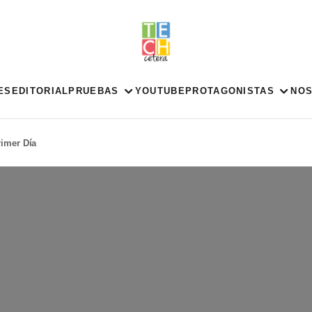
ES
EDITORIAL
PRUEBAS
YOUTUBE
PROTAGONISTAS
NO
rimer Día