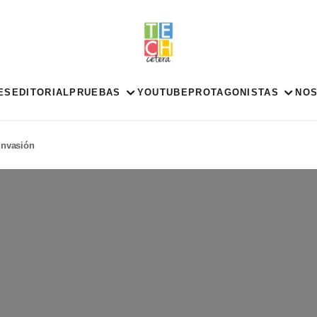
ES
EDITORIAL
PRUEBAS
YOUTUBE
PROTAGONISTAS
NO
 invasión