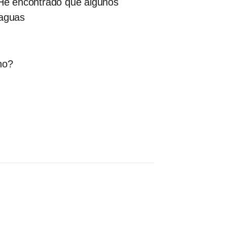
. He encontrado que algunos
raguas
 no?