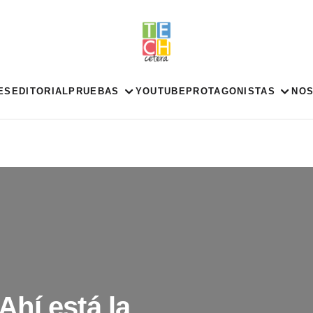
ES
EDITORIAL
PRUEBAS
YOUTUBE
PROTAGONISTAS
NO
hí está la