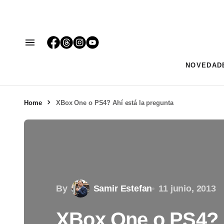
NOVEDAD
Home
XBox One o PS4? Ahí está la pregunta
By
Samir Estefan
11 junio, 2013
XBox One o PS4? A