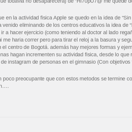
a que todavia no desaparecera) de “Hi70pU7@ me quede d
e en la actividad fisica Apple se quedo en la idea de “Sin
venido eliminando de los centros educativos la idea de “l
ir a hacer ejercicio (como teniendo al doctor al lado re
 me haria correr pero para tirar el reloj a la basura y se
 el centro de Bogotá. además hay mejores formas y ejem
nas hagan incrementen su actividad fisica, desde lo que r
s de instagram de personas en el gimnasio (Con objetivos 
n poco preocupante que con estos metodos se termine cor
ón….