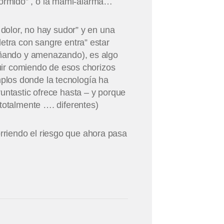
ormido” , o la mami-alarma…
 dolor, no hay sudor” y en una
etra con sangre entra” estar
gañando y amenazando), es algo
guir comiendo de esos chorizos
plos donde la tecnología ha
untastic ofrece hasta – y porque
totalmente …. diferentes)
riendo el riesgo que ahora pasa