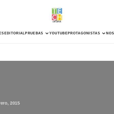
ES
EDITORIAL
PRUEBAS
YOUTUBE
PROTAGONISTAS
NO
rero, 2015