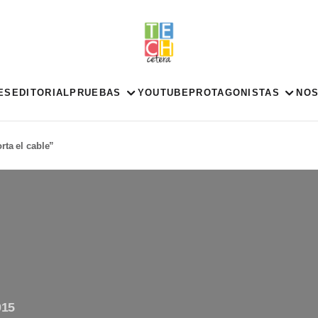
ES
EDITORIAL
PRUEBAS
YOUTUBE
PROTAGONISTAS
NO
rta el cable”
015