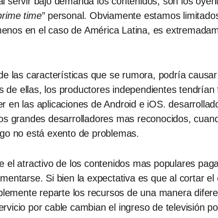
l servir bajo demanda los contenidos, son los oyen
prime time”
personal. Obviamente estamos limitados 
l menos en el caso de América Latina, es extremadam
de las características que se rumora, podría causar
és de ellas, los productores independientes tendrían 
r en las aplicaciones de Android e iOS. desarrol
los grandes desarrolladores mas reconocidos, cuan
rgo no está exento de problemas.
 el atractivo de los contenidos mas populares paga 
entarse. Si bien la expectativa es que al cortar el 
plemente reparte los recursos de una manera diferent
rvicio por cable cambian el ingreso de televisión 