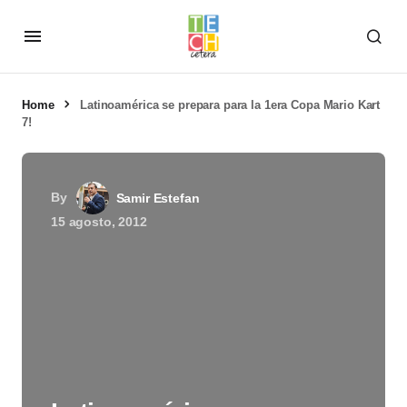
Home
Latinoamérica se prepara para la 1era Copa Mario Kart
7!
By
Samir Estefan
15 agosto, 2012