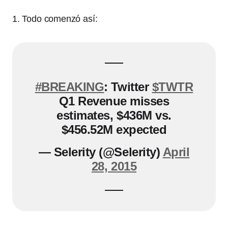
1. Todo comenzó así:
#BREAKING
: Twitter
$TWTR
Q1 Revenue misses
estimates, $436M vs.
$456.52M expected
— Selerity (@Selerity)
April
28, 2015