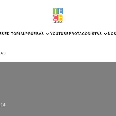
ES
EDITORIAL
PRUEBAS
YOUTUBE
PROTAGONISTAS
NO
 370
014