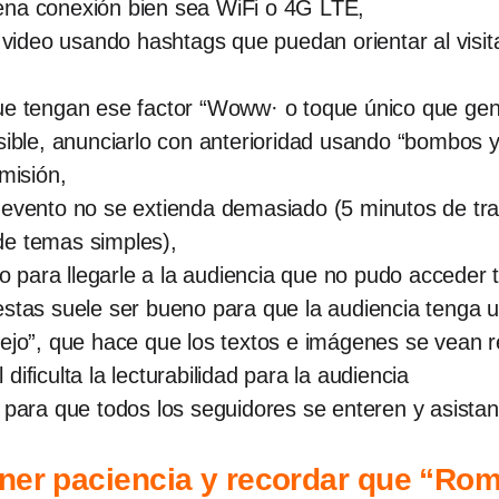
ena conexión bien sea WiFi o 4G LTE,
l video usando hashtags que puedan orientar al visi
ue tengan ese factor “Woww· o toque único que gene
sible, anunciarlo con anterioridad usando “bombos y 
nsmisión,
 evento no se extienda demasiado (5 minutos de tr
de temas simples),
to para llegarle a la audiencia que no pudo acceder 
estas suele ser bueno para que la audiencia tenga u
pejo”, que hace que los textos e imágenes se vean r
ificulta la lecturabilidad para la audiencia
 para que todos los seguidores se enteren y asistan
ner paciencia y recordar que “Rom