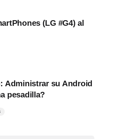
SmartPhones (LG #G4) al
): Administrar su Android
na pesadilla?
S