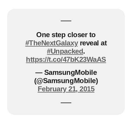
One step closer to
#TheNextGalaxy
reveal at
#Unpacked
.
https://t.co/47bK23WaAS
— SamsungMobile
(@SamsungMobile)
February 21, 2015