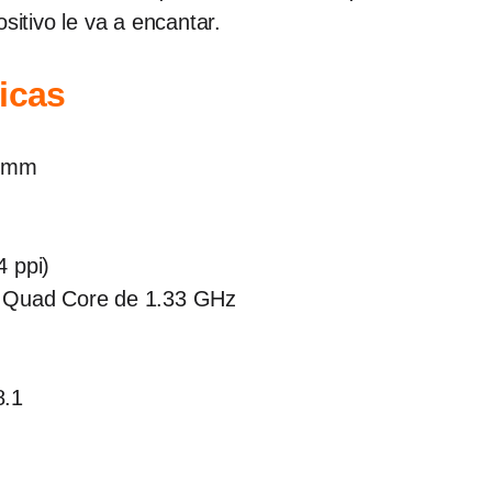
positivo le va a encantar.
icas
2 mm
 ppi)
5 Quad Core de 1.33 GHz
8.1