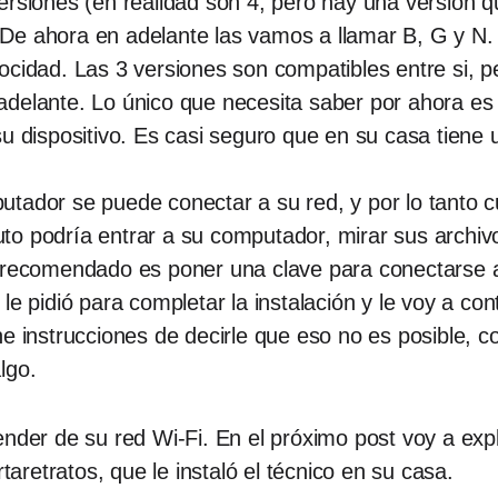
ersiones (en realidad son 4, pero hay una versión q
e ahora en adelante las vamos a llamar B, G y N. E
cidad. Las 3 versiones son compatibles entre si, pe
delante. Lo único que necesita saber por ahora es c
su dispositivo. Es casi seguro que en su casa tien
tador se puede conectar a su red, y por lo tanto c
o podría entrar a su computador, mirar sus archiv
 recomendado es poner una clave para conectarse a
le pidió para completar la instalación y le voy a con
 instrucciones de decirle que eso no es posible, co
lgo.
ender de su red Wi-Fi. En el próximo post voy a exp
rtaretratos, que le instaló el técnico en su casa.