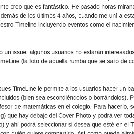
nte creo que es fantástico. He pasado horas miran
y demás de los últimos 4 años, cuando me uní a esta
nuestro Timeline incluyendo eventos como el nacimi
o un issue: algunos usuarios no estarán interesado
meLine (la foto de aquella rumba que se salió de con
pues TimeLine le permite a los usuarios hacer un bar
ncluidos (bien sea escondiéndolos o borrándolos). P
ofesor de matemáticas en el colegio. Para hacerlo, s
Log) que hay debajo del Cover Photo y podrá ver toda
no) y ahí podrá seleccionar si desea que esté en el T
 y con quién quiere compartirlo. Así como puede eli