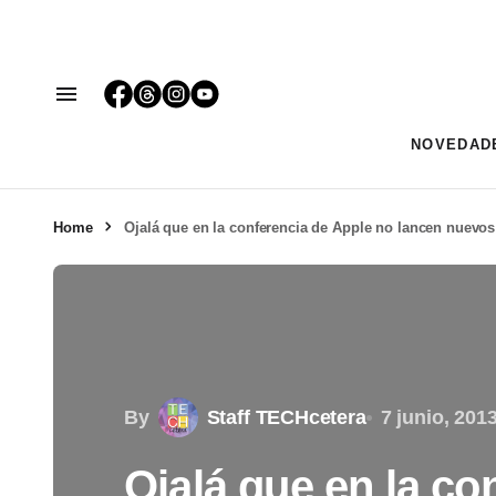
NOVEDAD
Home
Ojalá que en la conferencia de Apple no lancen nuevo
By
Staff TECHcetera
7 junio, 201
Ojalá que en la co