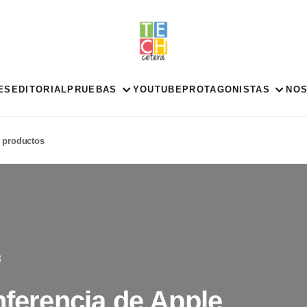
ES
EDITORIAL
PRUEBAS
YOUTUBE
PROTAGONISTAS
NO
s productos
3
nferencia de Apple