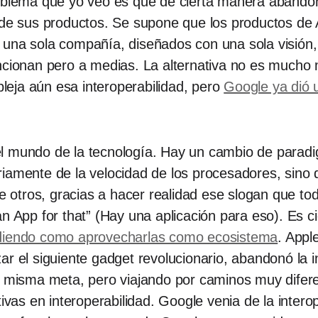
oblema que yo veo es que de cierta manera abandona
 de sus productos. Se supone que los productos de 
 una sola compañía, diseñados con una sola visión,
ncionan pero a medias. La alternativa no es mucho m
eja aún esa interoperabilidad, pero
Google ya dió 
l mundo de la tecnología. Hay un cambio de paradi
iamente de la velocidad de los procesadores, sino 
tre otros, gracias a hacer realidad ese slogan que t
an App for that” (Hay una aplicación para eso). Es c
ndiendo como aprovecharlas como ecosistema
. Appl
ar el siguiente gadget revolucionario, abandonó la 
a misma meta, pero viajando por caminos muy difere
tivas en interoperabilidad. Google venia de la inter