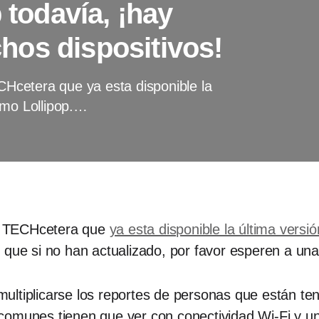
 todavía, ¡hay
os dispositivos!
cetera que ya esta disponible la
omo Lollipop.…
n TECHcetera que
ya esta disponible la última versi
que si no han actualizado, por favor esperen a una 
ultiplicarse los reportes de personas que están te
omunes tienen que ver con conectividad Wi-Fi y un 