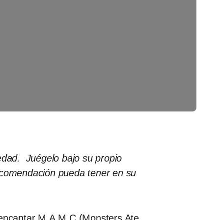
edad. Juégelo bajo su propio
recomendación pueda tener en su
a encantar M.A.M.C (Monsters Ate