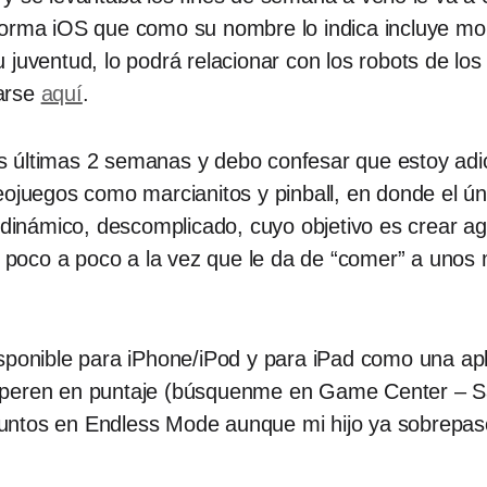
orma iOS que como su nombre lo indica incluye mons
u juventud, lo podrá relacionar con los robots de lo
arse
aquí
.
 últimas 2 semanas y debo confesar que estoy adi
eojuegos como marcianitos y pinball, en donde el úni
, dinámico, descomplicado, cuyo objetivo es crear a
poco a poco a la vez que le da de “comer” a unos 
sponible para iPhone/iPod y para iPad como una apli
uperen en puntaje (búsquenme en Game Center – Sa
tos en Endless Mode aunque mi hijo ya sobrepasó 