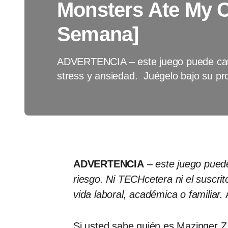
Monsters Ate My C
Semana]
ADVERTENCIA – este juego puede caus
stress y ansiedad. Juégelo bajo su pr
ADVERTENCIA
– este juego pued
riesgo. Ni TECHcetera ni el suscr
vida laboral, académica o familiar.
A
Si usted sabe quién es Mazinger Z