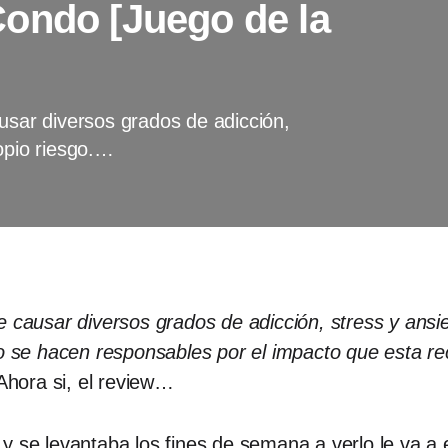
ondo [Juego de la
ar diversos grados de adicción,
opio riesgo.…
e causar diversos grados de adicción, stress y ansi
ito se hacen responsables por el impacto que esta 
hora si, el review…
 y se levantaba los fines de semana a verlo le va 