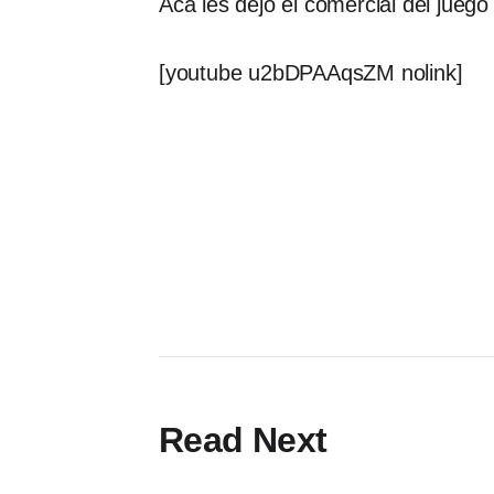
Acá les dejo el comercial del juego
[youtube u2bDPAAqsZM nolink]
Read Next