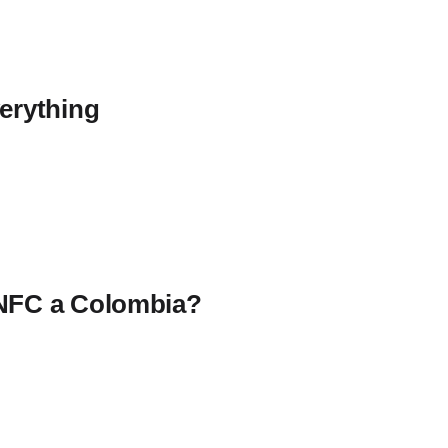
verything
 NFC a Colombia?