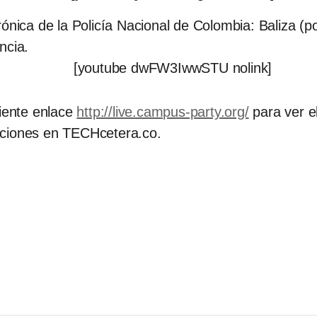
rónica de la Policía Nacional de Colombia: Baliza (
ancia.
[youtube dwFW3IwwSTU nolink]
uiente enlace
http://live.campus-party.org/
para ver e
aciones en TECHcetera.co.
]