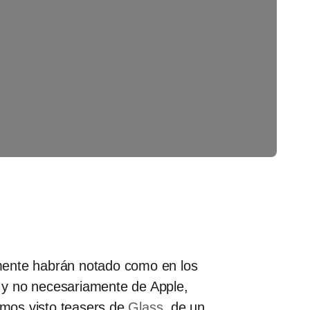
lemente habrán notado como en los
 y no necesariamente de Apple,
emos visto teasers de
Glass
, de un