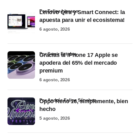
por Felipe Lizcano
Lenovo Qira y Smart Connect: la
apuesta para unir el ecosistema!
6 agosto, 2026
por Samir Estefan
Gracias al iPhone 17 Apple se
apodera del 65% del mercado
premium
6 agosto, 2026
por Andrés Felipe Sánchez
Oppo Reno 16, simplemente, bien
hecho
5 agosto, 2026