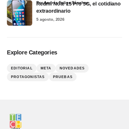
por Andrés Felipe Sánchez
Redmi Note 15 Pro 5G, el cotidiano
extraordinario
5 agosto, 2026
Explore Categories
EDITORIAL
META
NOVEDADES
PROTAGONISTAS
PRUEBAS