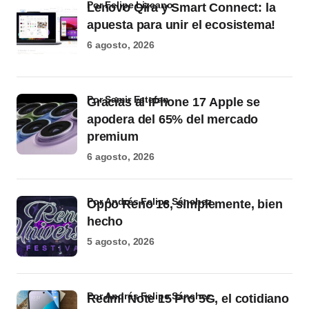
por Felipe Lizcano
Lenovo Qira y Smart Connect: la
apuesta para unir el ecosistema!
6 agosto, 2026
por Samir Estefan
Gracias al iPhone 17 Apple se
apodera del 65% del mercado
premium
6 agosto, 2026
por Andrés Felipe Sánchez
Oppo Reno 16, simplemente, bien
hecho
5 agosto, 2026
por Andrés Felipe Sánchez
Redmi Note 15 Pro 5G, el cotidiano