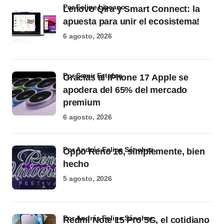
por Felipe Lizcano
Lenovo Qira y Smart Connect: la
apuesta para unir el ecosistema!
6 agosto, 2026
por Samir Estefan
Gracias al iPhone 17 Apple se
apodera del 65% del mercado
premium
6 agosto, 2026
por Andrés Felipe Sánchez
Oppo Reno 16, simplemente, bien
hecho
5 agosto, 2026
por Andrés Felipe Sánchez
Redmi Note 15 Pro 5G, el cotidiano