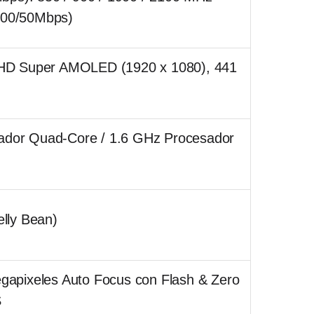
100/50Mbps)
l HD Super AMOLED (1920 x 1080), 441
ador Quad-Core / 1.6 GHz Procesador
elly Bean)
egapixeles Auto Focus con Flash & Zero
S