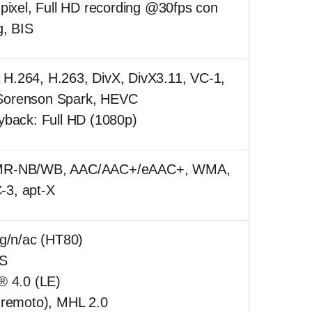
pixel, Full HD recording @30fps con
g, BIS
.264, H.263, DivX, DivX3.11, VC-1,
Sorenson Spark, HEVC
yback: Full HD (1080p)
AMR-NB/WB, AAC/AAC+/eAAC+, WMA,
3, apt-X
/g/n/ac (HT80)
S
h®
4.0 (LE)
 remoto), MHL 2.0