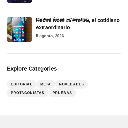
por Andrés Felipe Sánchez
Redmi Note 15 Pro 5G, el cotidiano
extraordinario
5 agosto, 2026
Explore Categories
EDITORIAL
META
NOVEDADES
PROTAGONISTAS
PRUEBAS