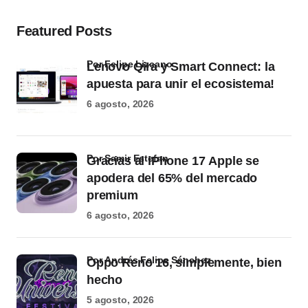
Featured Posts
por Felipe Lizcano
Lenovo Qira y Smart Connect: la
apuesta para unir el ecosistema!
6 agosto, 2026
por Samir Estefan
Gracias al iPhone 17 Apple se
apodera del 65% del mercado
premium
6 agosto, 2026
por Andrés Felipe Sánchez
Oppo Reno 16, simplemente, bien
hecho
5 agosto, 2026