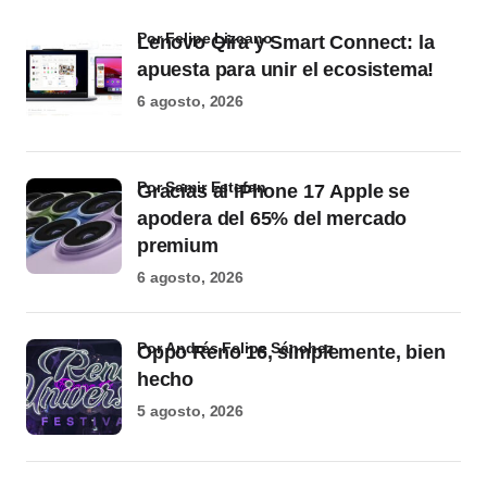
por Felipe Lizcano
Lenovo Qira y Smart Connect: la
apuesta para unir el ecosistema!
6 agosto, 2026
por Samir Estefan
Gracias al iPhone 17 Apple se
apodera del 65% del mercado
premium
6 agosto, 2026
por Andrés Felipe Sánchez
Oppo Reno 16, simplemente, bien
hecho
5 agosto, 2026