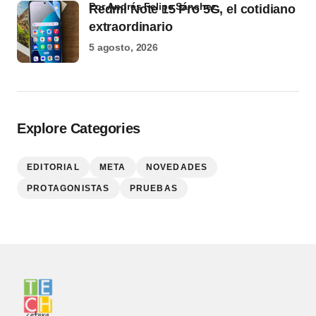
por Andrés Felipe Sánchez
Redmi Note 15 Pro 5G, el cotidiano
extraordinario
5 agosto, 2026
Explore Categories
EDITORIAL
META
NOVEDADES
PROTAGONISTAS
PRUEBAS