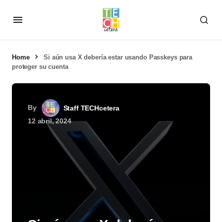
Home
Si aún usa X debería estar usando Passkeys para
proteger su cuenta
By
Staff TECHcetera
12 abril, 2024