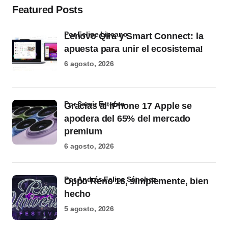
Featured Posts
por Felipe Lizcano
Lenovo Qira y Smart Connect: la
apuesta para unir el ecosistema!
6 agosto, 2026
por Samir Estefan
Gracias al iPhone 17 Apple se
apodera del 65% del mercado
premium
6 agosto, 2026
por Andrés Felipe Sánchez
Oppo Reno 16, simplemente, bien
hecho
5 agosto, 2026