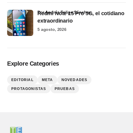
por Andrés Felipe Sánchez
Redmi Note 15 Pro 5G, el cotidiano
extraordinario
5 agosto, 2026
Explore Categories
EDITORIAL
META
NOVEDADES
PROTAGONISTAS
PRUEBAS