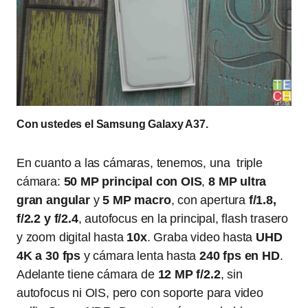
Con ustedes el Samsung Galaxy A37.
En cuanto a las cámaras, tenemos, una triple
cámara:
50 MP principal con OIS
,
8 MP ultra
gran angular
y
5 MP macro
, con apertura
f/1.8,
f/2.2 y f/2.4
, autofocus en la principal, flash trasero
y zoom digital hasta
10x
. Graba video hasta
UHD
4K a 30 fps
y cámara lenta hasta
240 fps en HD
.
Adelante tiene cámara de
12 MP f/2.2
, sin
autofocus ni OIS, pero con soporte para video