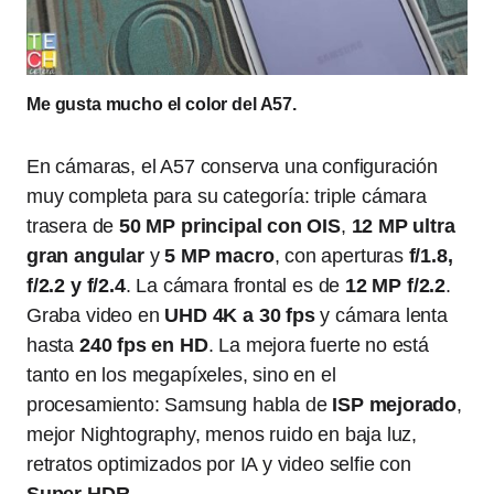
Me gusta mucho el color del A57.
En cámaras, el A57 conserva una configuración
muy completa para su categoría: triple cámara
trasera de
50 MP principal con OIS
,
12 MP ultra
gran angular
y
5 MP macro
, con aperturas
f/1.8,
f/2.2 y f/2.4
. La cámara frontal es de
12 MP f/2.2
.
Graba video en
UHD 4K a 30 fps
y cámara lenta
hasta
240 fps en HD
. La mejora fuerte no está
tanto en los megapíxeles, sino en el
procesamiento: Samsung habla de
ISP mejorado
,
mejor Nightography, menos ruido en baja luz,
retratos optimizados por IA y video selfie con