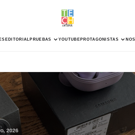
ES
EDITORIAL
PRUEBAS
YOUTUBE
PROTAGONISTAS
NO
io, 2026