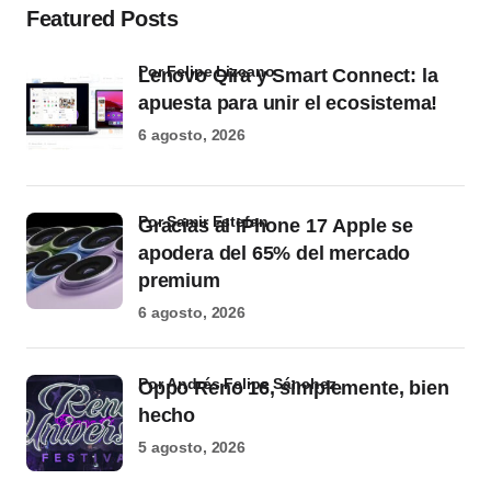
Featured Posts
por Felipe Lizcano
Lenovo Qira y Smart Connect: la
apuesta para unir el ecosistema!
6 agosto, 2026
por Samir Estefan
Gracias al iPhone 17 Apple se
apodera del 65% del mercado
premium
6 agosto, 2026
por Andrés Felipe Sánchez
Oppo Reno 16, simplemente, bien
hecho
5 agosto, 2026