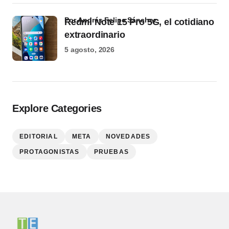
por Andrés Felipe Sánchez
Redmi Note 15 Pro 5G, el cotidiano
extraordinario
5 agosto, 2026
Explore Categories
EDITORIAL
META
NOVEDADES
PROTAGONISTAS
PRUEBAS