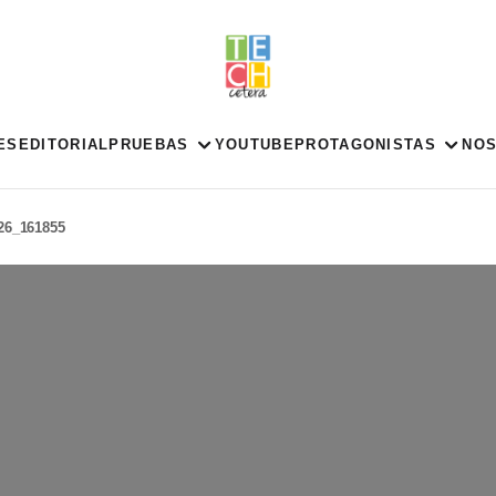
ES
EDITORIAL
PRUEBAS
YOUTUBE
PROTAGONISTAS
NO
26_161855