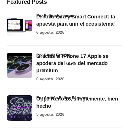
Featured Posts
por Felipe Lizcano
Lenovo Qira y Smart Connect: la
apuesta para unir el ecosistema!
6 agosto, 2026
por Samir Estefan
Gracias al iPhone 17 Apple se
apodera del 65% del mercado
premium
6 agosto, 2026
por Andrés Felipe Sánchez
Oppo Reno 16, simplemente, bien
hecho
5 agosto, 2026