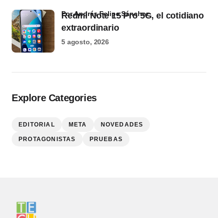
por Andrés Felipe Sánchez
Redmi Note 15 Pro 5G, el cotidiano
extraordinario
5 agosto, 2026
Explore Categories
EDITORIAL
META
NOVEDADES
PROTAGONISTAS
PRUEBAS