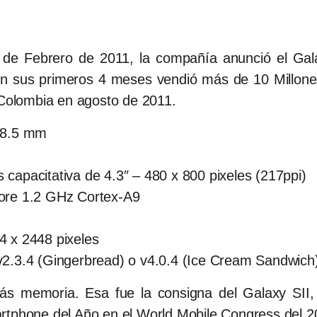
de Febrero de 2011, la compañía anunció el Gala
en sus primeros 4 meses vendió más de 10 Millones
 Colombia en agosto de 2011.
x 8.5 mm
capacitativa de 4.3″ – 480 x 800 pixeles (217ppi)
core 1.2 GHz Cortex-A9
4 x 2448 pixeles
v2.3.4 (Gingerbread) o v4.0.4 (Ice Cream Sandwich)
ás memoria. Esa fue la consigna del Galaxy SII,
rtphone del Año en el World Mobile Congress del 