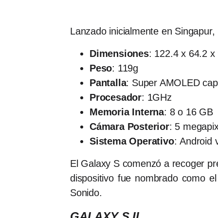
Lanzado inicialmente en Singapur,
Dimensiones
: 122.4 x 64.2 
Peso
: 119g
Pantalla
: Super AMOLED capac
Procesador
: 1GHz
Memoria Interna
: 8 o 16 GB
Cámara Posterior
: 5 megapi
Sistema Operativo
: Android 
El Galaxy S comenzó a recoger pre
dispositivo fue nombrado como e
Sonido.
GALAXY S II