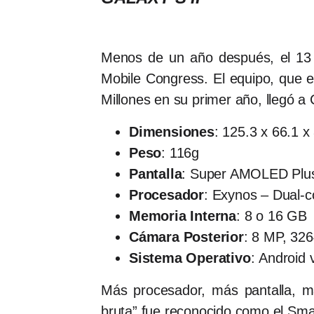
Menos de un año después, el 13 
Mobile Congress. El equipo, que 
Millones en su primer año, llegó a
Dimensiones
: 125.3 x 66.1 
Peso
: 116g
Pantalla
: Super AMOLED Plus 
Procesador
: Exynos – Dual-
Memoria Interna
: 8 o 16 GB
Cámara Posterior
: 8 MP, 326
Sistema Operativo
: Android 
Más procesador, más pantalla, m
bruta” fue reconocido como el Sma