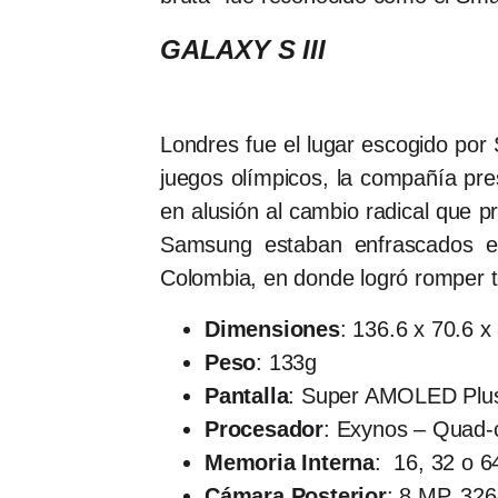
GALAXY S III
Londres fue el lugar escogido por
juegos olímpicos, la compañía pre
en alusión al cambio radical que 
Samsung estaban enfrascados e
Colombia, en donde logró romper t
Dimensiones
: 136.6 x 70.6 
Peso
: 133g
Pantalla
: Super AMOLED Plus 
Procesador
: Exynos – Quad-
Memoria Interna
: 16, 32 o 
Cámara Posterior
: 8 MP, 326