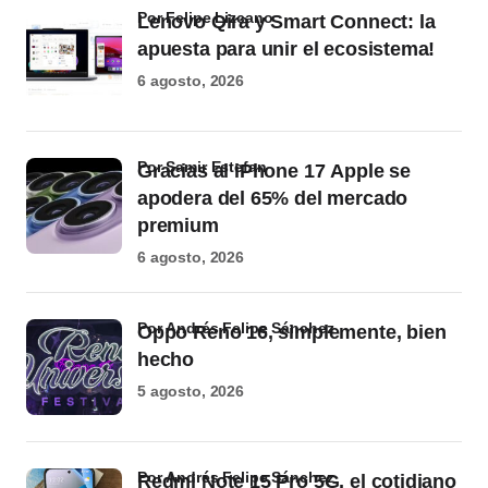
por Felipe Lizcano
Lenovo Qira y Smart Connect: la
apuesta para unir el ecosistema!
6 agosto, 2026
por Samir Estefan
Gracias al iPhone 17 Apple se
apodera del 65% del mercado
premium
6 agosto, 2026
por Andrés Felipe Sánchez
Oppo Reno 16, simplemente, bien
hecho
5 agosto, 2026
por Andrés Felipe Sánchez
Redmi Note 15 Pro 5G, el cotidiano