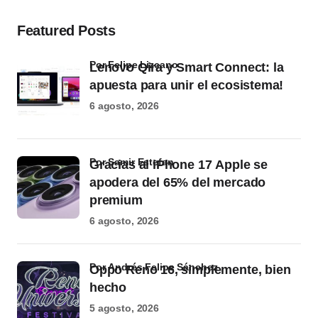
Featured Posts
por Felipe Lizcano
Lenovo Qira y Smart Connect: la
apuesta para unir el ecosistema!
6 agosto, 2026
por Samir Estefan
Gracias al iPhone 17 Apple se
apodera del 65% del mercado
premium
6 agosto, 2026
por Andrés Felipe Sánchez
Oppo Reno 16, simplemente, bien
hecho
5 agosto, 2026