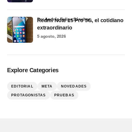
por Andrés Felipe Sánchez
Redmi Note 15 Pro 5G, el cotidiano
extraordinario
5 agosto, 2026
Explore Categories
EDITORIAL
META
NOVEDADES
PROTAGONISTAS
PRUEBAS