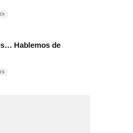
ES
os… Hablemos de
ES