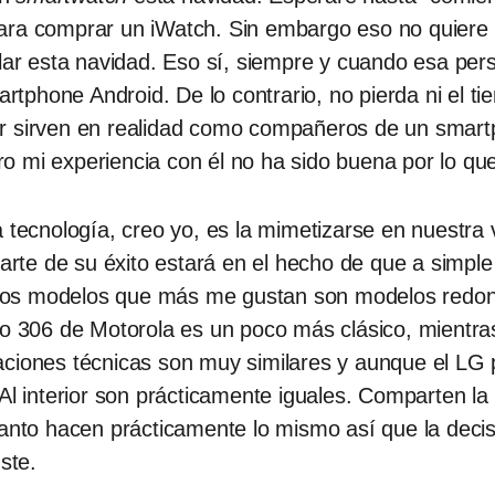
ara comprar un iWatch. Sin embargo eso no quiere 
alar esta navidad. Eso sí, siempre y cuando esa per
martphone Android. De lo contrario, no pierda ni el t
r sirven en realidad como compañeros de un smart
o mi experiencia con él no ha sido buena por lo q
 tecnología, creo yo, es la mimetizarse en nuestra v
 parte de su éxito estará en el hecho de que a simpl
s dos modelos que más me gustan son modelos redond
oto 306 de Motorola es un poco más clásico, mientr
aciones técnicas son muy similares y aunque el LG
 Al interior son prácticamente iguales. Comparten l
 tanto hacen prácticamente lo mismo así que la dec
ste.