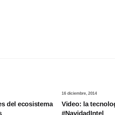
16 diciembre, 2014
es del ecosistema
Video: la tecnolo
s
#NavidadIntel