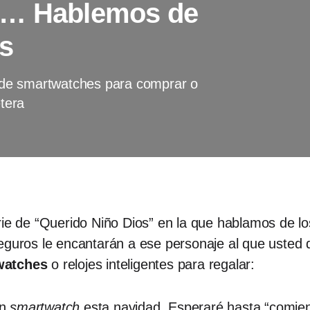
s… Hablemos de
es
de smartwatches para comprar o
tera
rie de “Querido Niño Dios” en la que hablamos de l
eguros le encantarán a ese personaje al que usted q
watches
o relojes inteligentes para regalar:
un
smartwatch
esta navidad. Esperaré hasta “comien