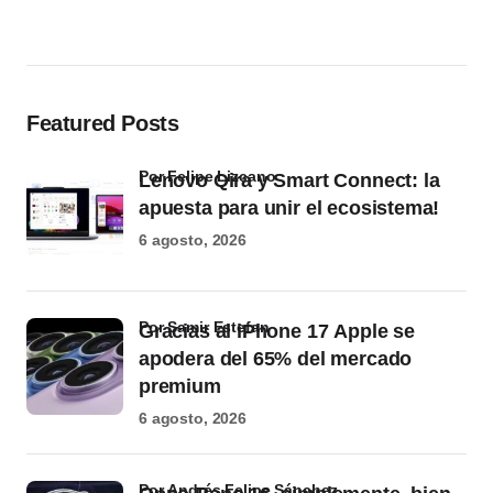
Featured Posts
por Felipe Lizcano
Lenovo Qira y Smart Connect: la
apuesta para unir el ecosistema!
6 agosto, 2026
por Samir Estefan
Gracias al iPhone 17 Apple se
apodera del 65% del mercado
premium
6 agosto, 2026
por Andrés Felipe Sánchez