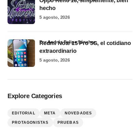
Oppo Reno 16, simplemente, bien
hecho
5 agosto, 2026
por Andrés Felipe Sánchez
Redmi Note 15 Pro 5G, el cotidiano
extraordinario
5 agosto, 2026
Explore Categories
EDITORIAL
META
NOVEDADES
PROTAGONISTAS
PRUEBAS