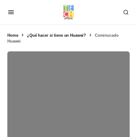
Home
¿Qué hacer si tiene un Huawei?
Cominucado
Huawei