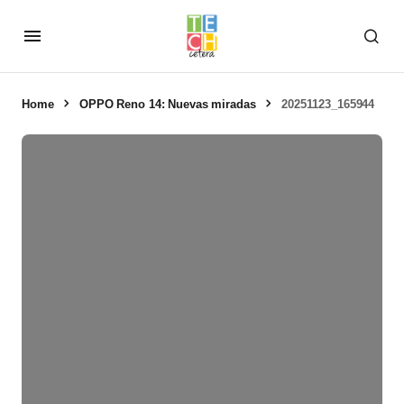
Home
OPPO Reno 14: Nuevas miradas
20251123_165944