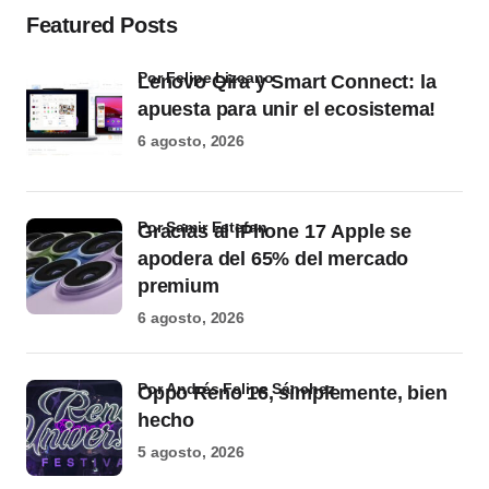
Featured Posts
por Felipe Lizcano
Lenovo Qira y Smart Connect: la
apuesta para unir el ecosistema!
6 agosto, 2026
por Samir Estefan
Gracias al iPhone 17 Apple se
apodera del 65% del mercado
premium
6 agosto, 2026
por Andrés Felipe Sánchez
Oppo Reno 16, simplemente, bien
hecho
5 agosto, 2026