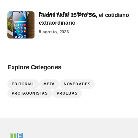
por Andrés Felipe Sánchez
Redmi Note 15 Pro 5G, el cotidiano
extraordinario
5 agosto, 2026
Explore Categories
EDITORIAL
META
NOVEDADES
PROTAGONISTAS
PRUEBAS