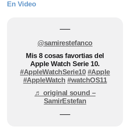
En Video
@samirestefanco
Mis 8 cosas favortias del
Apple Watch Serie 10.
#AppleWatchSerie10
#Apple
#AppleWatch
#watchOS11
♬ original sound –
SamirEstefan