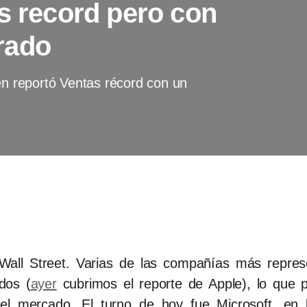
s record pero con
rado
en reportó Ventas récord con un
ll Street. Varias de las compañías más represen
dos (
ayer
cubrimos el reporte de Apple), lo que 
el mercado. El turno de hoy fue Microsoft, en