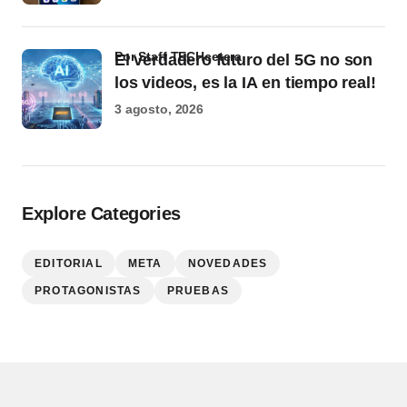
por Staff TECHcetera
El verdadero futuro del 5G no son
los videos, es la IA en tiempo real!
3 agosto, 2026
Explore Categories
EDITORIAL
META
NOVEDADES
PROTAGONISTAS
PRUEBAS