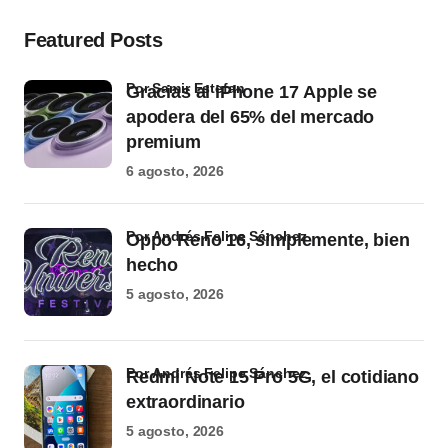
Featured Posts
por Samir Estefan
Gracias al iPhone 17 Apple se
apodera del 65% del mercado
premium
6 agosto, 2026
por Andrés Felipe Sánchez
Oppo Reno 16, simplemente, bien
hecho
5 agosto, 2026
por Andrés Felipe Sánchez
Redmi Note 15 Pro 5G, el cotidiano
extraordinario
5 agosto, 2026