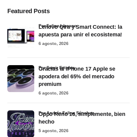
Featured Posts
por Felipe Lizcano
Lenovo Qira y Smart Connect: la
apuesta para unir el ecosistema!
6 agosto, 2026
por Samir Estefan
Gracias al iPhone 17 Apple se
apodera del 65% del mercado
premium
6 agosto, 2026
por Andrés Felipe Sánchez
Oppo Reno 16, simplemente, bien
hecho
5 agosto, 2026