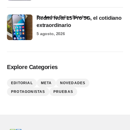
por Andrés Felipe Sánchez
Redmi Note 15 Pro 5G, el cotidiano
extraordinario
5 agosto, 2026
Explore Categories
EDITORIAL
META
NOVEDADES
PROTAGONISTAS
PRUEBAS