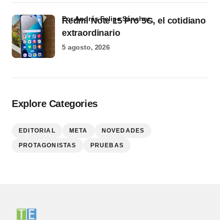
por Andrés Felipe Sánchez
Redmi Note 15 Pro 5G, el cotidiano
extraordinario
5 agosto, 2026
Explore Categories
EDITORIAL
META
NOVEDADES
PROTAGONISTAS
PRUEBAS