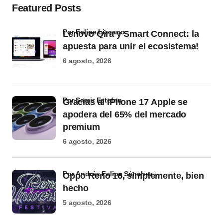
Featured Posts
por Felipe Lizcano
Lenovo Qira y Smart Connect: la
apuesta para unir el ecosistema!
6 agosto, 2026
por Samir Estefan
Gracias al iPhone 17 Apple se
apodera del 65% del mercado
premium
6 agosto, 2026
por Andrés Felipe Sánchez
Oppo Reno 16, simplemente, bien
hecho
5 agosto, 2026