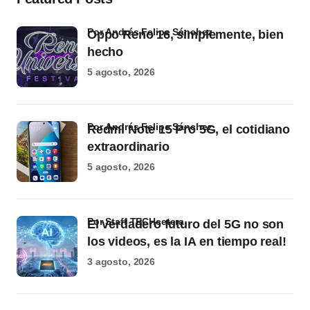
por Andrés Felipe Sánchez
Oppo Reno 16, simplemente, bien
hecho
5 agosto, 2026
por Andrés Felipe Sánchez
Redmi Note 15 Pro 5G, el cotidiano
extraordinario
5 agosto, 2026
por Staff TECHcetera
El verdadero futuro del 5G no son
los videos, es la IA en tiempo real!
3 agosto, 2026