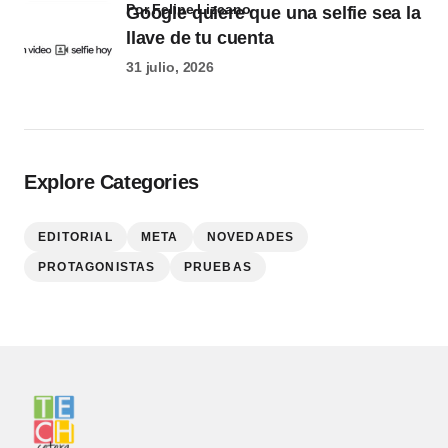
por Felipe Lizcano
Google quiere que una selfie sea la
llave de tu cuenta
31 julio, 2026
Explore Categories
EDITORIAL
META
NOVEDADES
PROTAGONISTAS
PRUEBAS