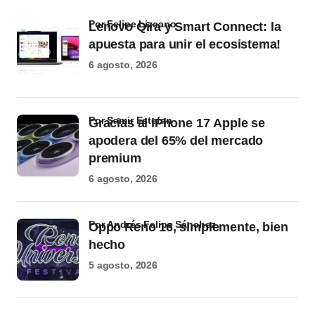
por Felipe Lizcano
Lenovo Qira y Smart Connect: la
apuesta para unir el ecosistema!
6 agosto, 2026
por Samir Estefan
Gracias al iPhone 17 Apple se
apodera del 65% del mercado
premium
6 agosto, 2026
por Andrés Felipe Sánchez
Oppo Reno 16, simplemente, bien
hecho
5 agosto, 2026