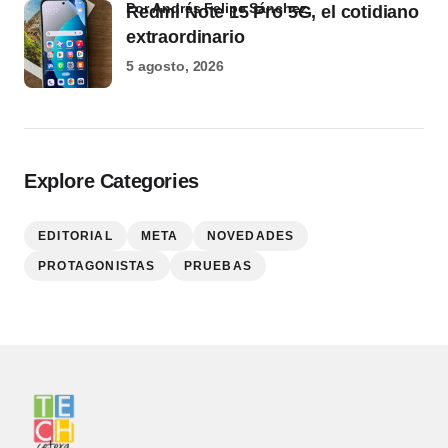
por Andrés Felipe Sánchez
Redmi Note 15 Pro 5G, el cotidiano
extraordinario
5 agosto, 2026
Explore Categories
EDITORIAL
META
NOVEDADES
PROTAGONISTAS
PRUEBAS