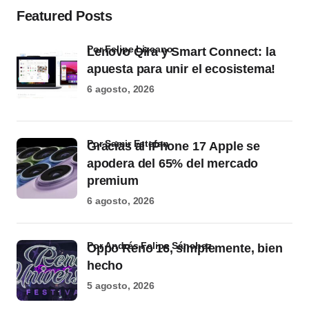
Featured Posts
por Felipe Lizcano
Lenovo Qira y Smart Connect: la
apuesta para unir el ecosistema!
6 agosto, 2026
por Samir Estefan
Gracias al iPhone 17 Apple se
apodera del 65% del mercado
premium
6 agosto, 2026
por Andrés Felipe Sánchez
Oppo Reno 16, simplemente, bien
hecho
5 agosto, 2026