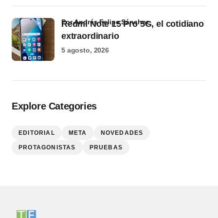
por Andrés Felipe Sánchez
Redmi Note 15 Pro 5G, el cotidiano
extraordinario
5 agosto, 2026
Explore Categories
EDITORIAL
META
NOVEDADES
PROTAGONISTAS
PRUEBAS