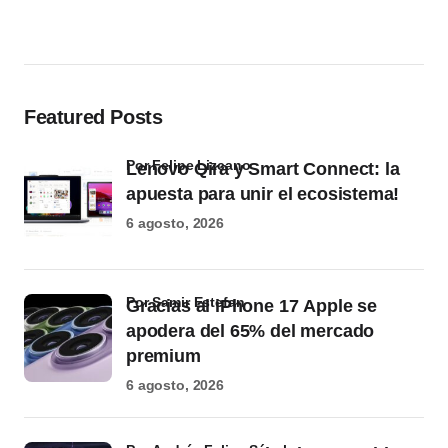
Featured Posts
por Felipe Lizcano
Lenovo Qira y Smart Connect: la
apuesta para unir el ecosistema!
6 agosto, 2026
por Samir Estefan
Gracias al iPhone 17 Apple se
apodera del 65% del mercado
premium
6 agosto, 2026