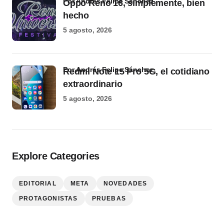
por Andrés Felipe Sánchez
Oppo Reno 16, simplemente, bien
hecho
5 agosto, 2026
por Andrés Felipe Sánchez
Redmi Note 15 Pro 5G, el cotidiano
extraordinario
5 agosto, 2026
Explore Categories
EDITORIAL
META
NOVEDADES
PROTAGONISTAS
PRUEBAS