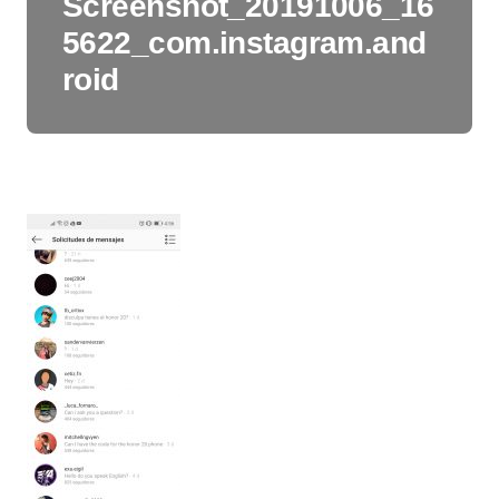
Screenshot_20191006_16
5622_com.instagram.and
roid