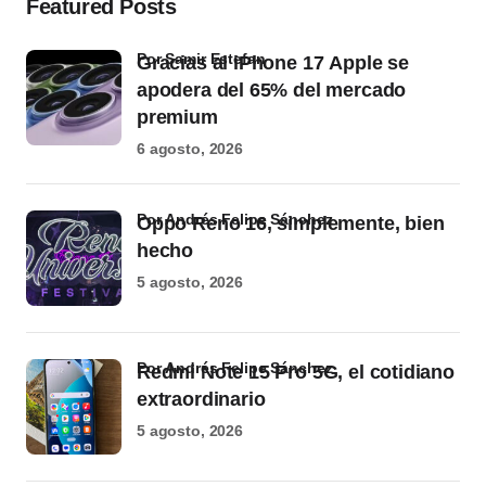
Featured Posts
por Samir Estefan
Gracias al iPhone 17 Apple se
apodera del 65% del mercado
premium
6 agosto, 2026
por Andrés Felipe Sánchez
Oppo Reno 16, simplemente, bien
hecho
5 agosto, 2026
por Andrés Felipe Sánchez
Redmi Note 15 Pro 5G, el cotidiano
extraordinario
5 agosto, 2026