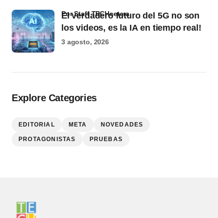
por Staff TECHcetera
El verdadero futuro del 5G no son
los videos, es la IA en tiempo real!
3 agosto, 2026
Explore Categories
EDITORIAL
META
NOVEDADES
PROTAGONISTAS
PRUEBAS