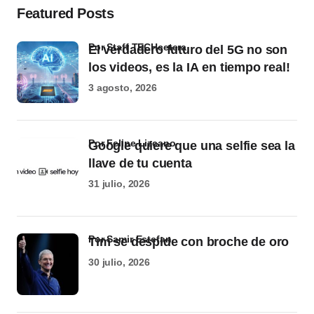
Featured Posts
por Staff TECHcetera
El verdadero futuro del 5G no son
los videos, es la IA en tiempo real!
3 agosto, 2026
por Felipe Lizcano
Google quiere que una selfie sea la
llave de tu cuenta
31 julio, 2026
por Samir Estefan
Tim se despide con broche de oro
30 julio, 2026