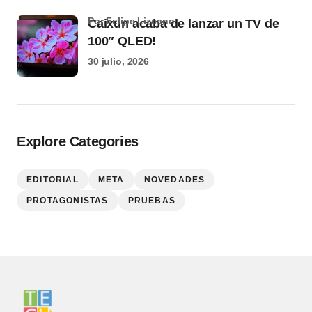
por Felipe Lizcano
Caixun acaba de lanzar un TV de
100″ QLED!
30 julio, 2026
Explore Categories
EDITORIAL
META
NOVEDADES
PROTAGONISTAS
PRUEBAS