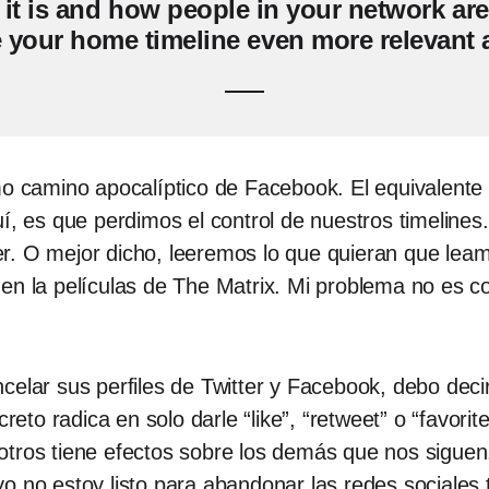
t is and how people in your network are 
e your home timeline even more relevant a
 camino apocalíptico de Facebook. El equivalente al “l
í, es que perdimos el control de nuestros timelines
er. O mejor dicho, leeremos lo que quieran que le
en la películas de The Matrix. Mi problema no es con
ncelar sus perfiles de Twitter y Facebook, debo de
creto radica en solo darle “like”, “retweet” o “favori
otros tiene efectos sobre los demás que nos siguen
o no estoy listo para abandonar las redes sociales