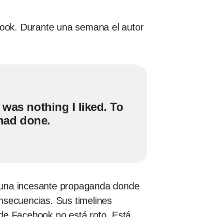
ook. Durante una semana el autor
 was nothing I liked. To
I had done.
en una incesante propaganda donde
nsecuencias. Sus timelines
o de Facebook no está roto. Está