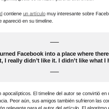
ed
contiene
un artículo
muy interesante sobre Faceb
ue apareció en su timeline.
 turned Facebook into a place where there
 I really didn’t like it. I didn’t like what 
 apocalípticos. El timeline del autor se convirtió 
cia. Peor aún, sus amigos también sufrieron las co
ón relevante para el autor del artículo. El algoritm