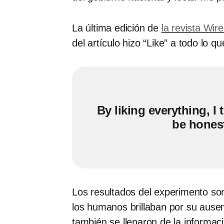
La última edición de
la revista Wir
del artículo hizo “Like” a todo lo q
By liking everything, I
be honest,
Los resultados del experimento son
los humanos brillaban por su ausen
también se llenaron de la informaci