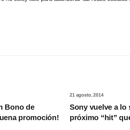
21 agosto, 2014
n Bono de
Sony vuelve a lo 
 buena promoción!
próximo “hit” qu